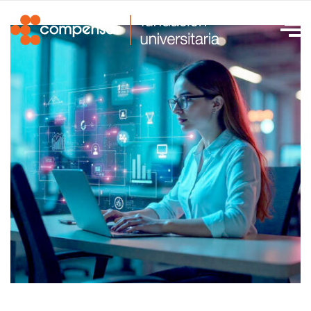
Launch
Pad
Activa tu talento y alista tu proyecto: el
Launch Pad es tu punto de partida en la SIE
2025.